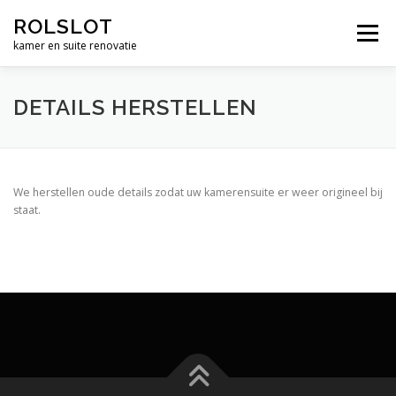
Ga
ROLSLOT
naar
Menu
de
kamer en suite renovatie
inhoud
WIELEN
BESLAG
RENOVATIE
WERK
DETAILS HERSTELLEN
CONTACT
WINKEL
€ 0,00
We herstellen oude details zodat uw kamerensuite er weer origineel bij
staat.