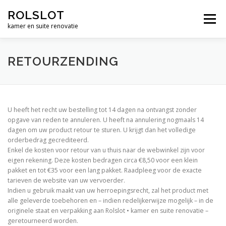
Ga
ROLSLOT
naar
Menu
de
kamer en suite renovatie
inhoud
WIELEN
BESLAG
RENOVATIE
WERK
RETOURZENDING
CONTACT
WINKEL
€ 0,00
U heeft het recht uw bestelling tot 14 dagen na ontvangst zonder
opgave van reden te annuleren. U heeft na annulering nogmaals 14
dagen om uw product retour te sturen. U krijgt dan het volledige
orderbedrag gecrediteerd.
Enkel de kosten voor retour van u thuis naar de webwinkel zijn voor
eigen rekening. Deze kosten bedragen circa €8,50 voor een klein
pakket en tot €35 voor een lang pakket. Raadpleeg voor de exacte
tarieven de website van uw vervoerder.
Indien u gebruik maakt van uw herroepingsrecht, zal het product met
alle geleverde toebehoren en – indien redelijkerwijze mogelijk – in de
originele staat en verpakking aan Rolslot • kamer en suite renovatie –
geretourneerd worden.