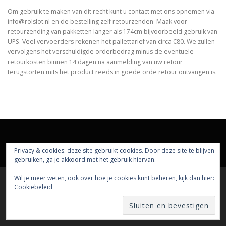
Om gebruik te maken van dit recht kunt u contact met ons opnemen via
info@rolslot.nl en de bestelling zelf retourzenden Maak voor
retourzending van pakketten langer als 174cm bijvoorbeeld gebruik van
UPS. Veel vervoerders rekenen het pallettarief van circa €80. We zullen
vervolgens het verschuldigde orderbedrag minus de eventuele
retourkosten binnen 14 dagen na aanmelding van uw retour
terugstorten mits het product reeds in goede orde retour ontvangen is.
Privacy & cookies: deze site gebruikt cookies. Door deze site te blijven
gebruiken, ga je akkoord met het gebruik hiervan.
Wil je meer weten, ook over hoe je cookies kunt beheren, kijk dan hier:
Cookiebeleid
Auteursrecht © 2026 rolslot
–
OnePress
thema door
FameThemes