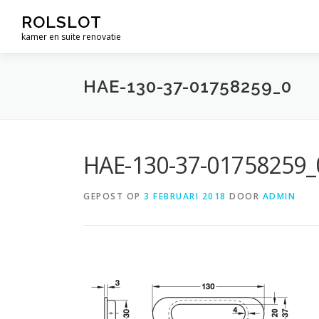
Ga
ROLSLOT
naar
kamer en suite renovatie
de
inhoud
HAE-130-37-01758259_0
HAE-130-37-01758259_
GEPOST OP
3 FEBRUARI 2018
DOOR
ADMIN