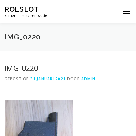
Ga
ROLSLOT
naar
Menu
de
kamer en suite renovatie
inhoud
WIELEN
BESLAG
RENOVATIE
WERK
IMG_0220
CONTACT
WINKEL
€ 0,00
IMG_0220
GEPOST OP
31 JANUARI 2021
DOOR
ADMIN