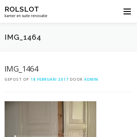
Ga
ROLSLOT
naar
Menu
de
kamer en suite renovatie
inhoud
WIELEN
BESLAG
RENOVATIE
WERK
IMG_1464
CONTACT
WINKEL
€ 0,00
IMG_1464
GEPOST OP
18 FEBRUARI 2017
DOOR
ADMIN