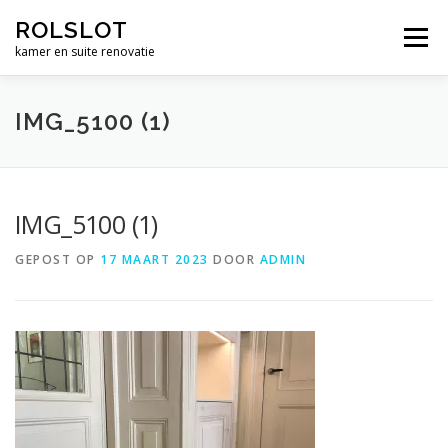
Ga
ROLSLOT
naar
Menu
de
kamer en suite renovatie
inhoud
WIELEN
BESLAG
RENOVATIE
WERK
IMG_5100 (1)
CONTACT
WINKEL
€ 0,00
IMG_5100 (1)
GEPOST OP
17 MAART 2023
DOOR
ADMIN