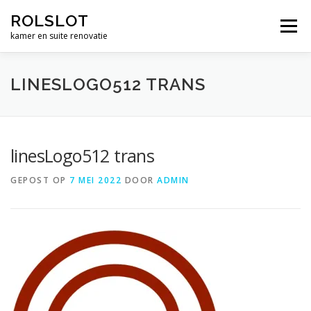
Ga
ROLSLOT
naar
Menu
de
kamer en suite renovatie
inhoud
WIELEN
BESLAG
RENOVATIE
WERK
LINESLOGO512 TRANS
CONTACT
WINKEL
€ 0,00
linesLogo512 trans
GEPOST OP
7 MEI 2022
DOOR
ADMIN