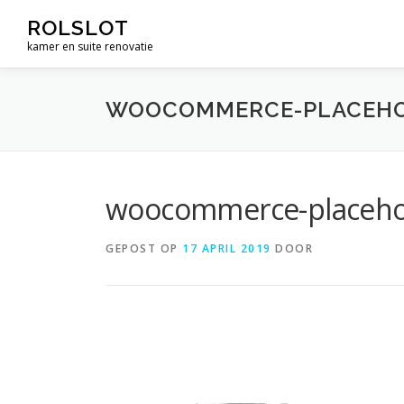
Ga
ROLSLOT
naar
kamer en suite renovatie
de
inhoud
WOOCOMMERCE-PLACEH
woocommerce-placeho
GEPOST OP
17 APRIL 2019
DOOR