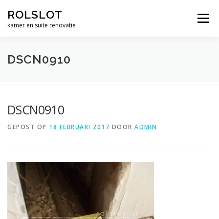
Ga
ROLSLOT
naar
Menu
de
kamer en suite renovatie
inhoud
WIELEN
BESLAG
RENOVATIE
WERK
DSCN0910
CONTACT
WINKEL
€ 0,00
DSCN0910
GEPOST OP
18 FEBRUARI 2017
DOOR
ADMIN