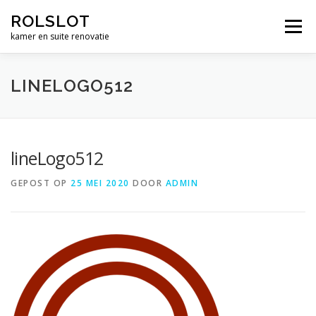
Ga
ROLSLOT
naar
Menu
de
kamer en suite renovatie
inhoud
WIELEN
BESLAG
RENOVATIE
WERK
LINELOGO512
CONTACT
WINKEL
€ 0,00
lineLogo512
GEPOST OP
25 MEI 2020
DOOR
ADMIN