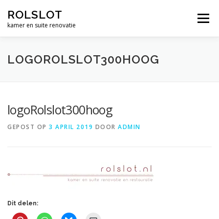
Ga
ROLSLOT
naar
Menu
de
kamer en suite renovatie
inhoud
WIELEN
BESLAG
RENOVATIE
WERK
LOGOROLSLOT300HOOG
CONTACT
WINKEL
€ 0,00
logoRolslot300hoog
GEPOST OP
3 APRIL 2019
DOOR
ADMIN
Dit delen: